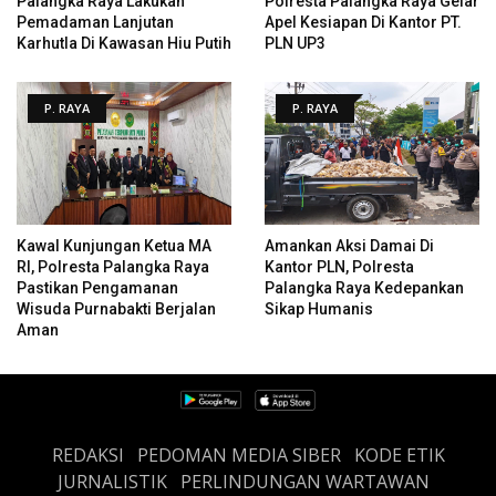
Palangka Raya Lakukan
Polresta Palangka Raya Gelar
Pemadaman Lanjutan
Apel Kesiapan Di Kantor PT.
Karhutla Di Kawasan Hiu Putih
PLN UP3
P. RAYA
P. RAYA
Kawal Kunjungan Ketua MA
Amankan Aksi Damai Di
RI, Polresta Palangka Raya
Kantor PLN, Polresta
Pastikan Pengamanan
Palangka Raya Kedepankan
Wisuda Purnabakti Berjalan
Sikap Humanis
Aman
REDAKSI
PEDOMAN MEDIA SIBER
KODE ETIK
JURNALISTIK
PERLINDUNGAN WARTAWAN