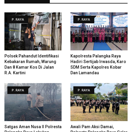
P. RAYA
P. RAYA
Polsek Pahandut Identifikasi
Kapolresta Palangka Raya
Kebakaran Rumah, Warung
Hadiri Sertijab Irwasda, Karo
Dan 8 Kamar Kos Di Jalan
SDM Serta Kapolres Kobar
R.A. Kartini
Dan Lamandau
P. RAYA
P. RAYA
Satgas Aman Nusa II Polresta
Awali Pam Aksi Damai,