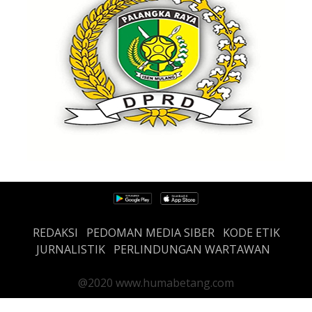
REDAKSI
PEDOMAN MEDIA SIBER
KODE ETIK
JURNALISTIK
PERLINDUNGAN WARTAWAN
@2020 www.humabetang.com