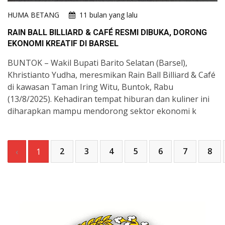
HUMA BETANG
11 bulan yang lalu
RAIN BALL BILLIARD & CAFÉ RESMI DIBUKA, DORONG
EKONOMI KREATIF DI BARSEL
BUNTOK – Wakil Bupati Barito Selatan (Barsel),
Khristianto Yudha, meresmikan Rain Ball Billiard & Café
di kawasan Taman Iring Witu, Buntok, Rabu
(13/8/2025). Kehadiran tempat hiburan dan kuliner ini
diharapkan mampu mendorong sektor ekonomi k
2
3
4
5
6
7
8
‹
1