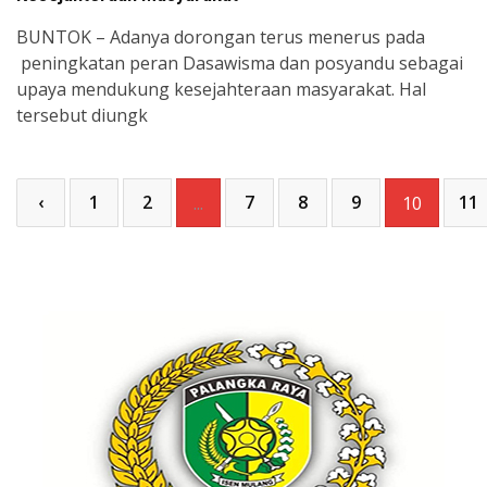
BUNTOK – Adanya dorongan terus menerus pada
peningkatan peran Dasawisma dan posyandu sebagai
upaya mendukung kesejahteraan masyarakat. Hal
tersebut diungk
‹
1
2
7
8
9
11
...
10