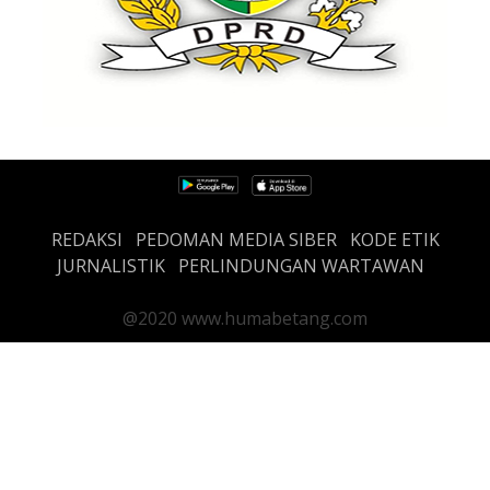
REDAKSI
PEDOMAN MEDIA SIBER
KODE ETIK
JURNALISTIK
PERLINDUNGAN WARTAWAN
@2020 www.humabetang.com