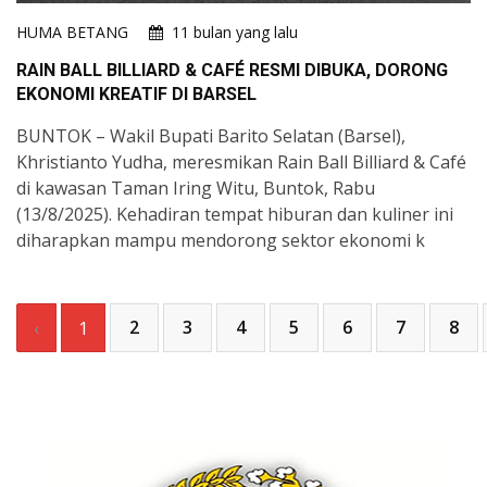
HUMA BETANG
11 bulan yang lalu
RAIN BALL BILLIARD & CAFÉ RESMI DIBUKA, DORONG
EKONOMI KREATIF DI BARSEL
BUNTOK – Wakil Bupati Barito Selatan (Barsel),
Khristianto Yudha, meresmikan Rain Ball Billiard & Café
di kawasan Taman Iring Witu, Buntok, Rabu
(13/8/2025). Kehadiran tempat hiburan dan kuliner ini
diharapkan mampu mendorong sektor ekonomi k
2
3
4
5
6
7
8
‹
1