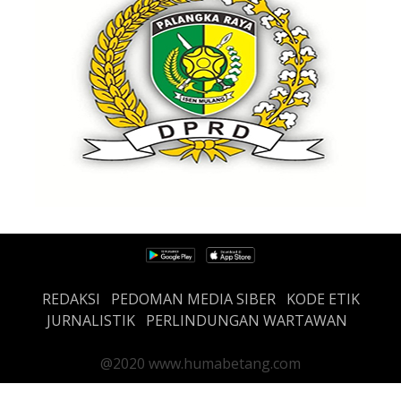
REDAKSI
PEDOMAN MEDIA SIBER
KODE ETIK
JURNALISTIK
PERLINDUNGAN WARTAWAN
@2020 www.humabetang.com