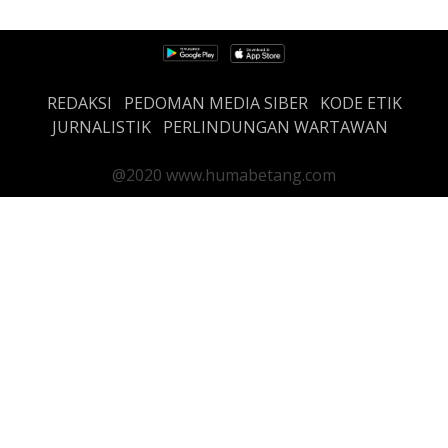
REDAKSI
PEDOMAN MEDIA SIBER
KODE ETIK
JURNALISTIK
PERLINDUNGAN WARTAWAN
@2020 www.humabetang.com