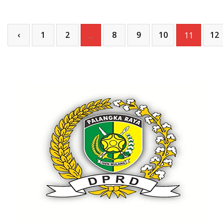
‹
1
2
8
9
10
12
...
11