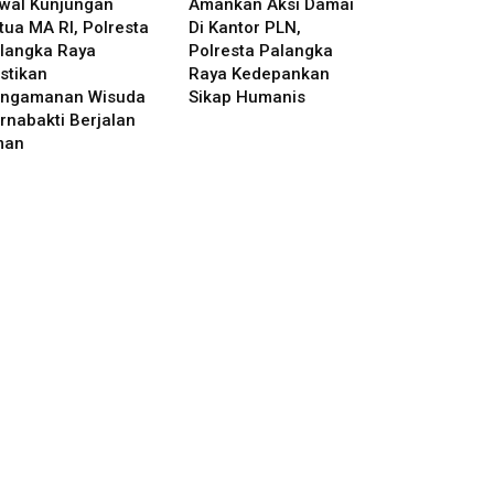
wal Kunjungan
Amankan Aksi Damai
tua MA RI, Polresta
Di Kantor PLN,
langka Raya
Polresta Palangka
stikan
Raya Kedepankan
ngamanan Wisuda
Sikap Humanis
rnabakti Berjalan
man