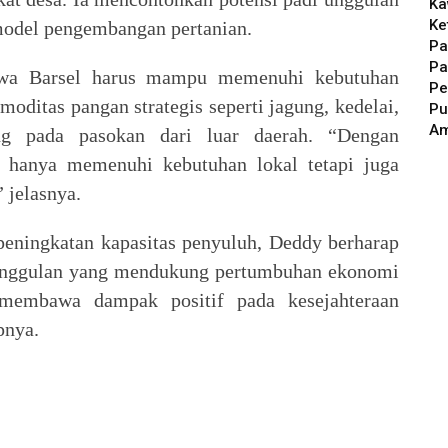
Ka
Ke
model pengembangan pertanian.
Pa
Pa
hwa Barsel harus mampu memenuhi kebutuhan
Pe
moditas pangan strategis seperti jagung, kedelai,
Pu
A
g pada pasokan dari luar daerah. “Dengan
ak hanya memenuhi kebutuhan lokal tetapi juga
” jelasnya.
eningkatan kapasitas penyuluh, Deddy berharap
r unggulan yang mendukung pertumbuhan ekonomi
membawa dampak positif pada kesejahteraan
tupnya.