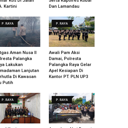
mar Kos Di Jalan
Serta Kapolres Kobar
A. Kartini
Dan Lamandau
P. RAYA
P. RAYA
tgas Aman Nusa II
Awali Pam Aksi
lresta Palangka
Damai, Polresta
ya Lakukan
Palangka Raya Gelar
madaman Lanjutan
Apel Kesiapan Di
rhutla Di Kawasan
Kantor PT. PLN UP3
u Putih
P. RAYA
P. RAYA