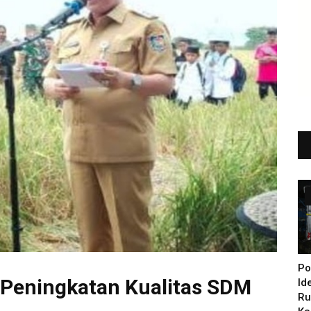
Po
g Peningkatan Kualitas SDM
Id
Ru