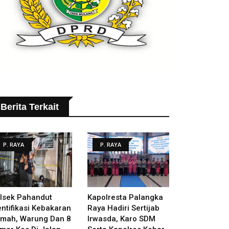
Berita Terkait
P. RAYA
P. RAYA
lsek Pahandut
Kapolresta Palangka
entifikasi Kebakaran
Raya Hadiri Sertijab
mah, Warung Dan 8
Irwasda, Karo SDM