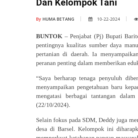
Dan Kelompok Tani
By
HUMA BETANG
10-22-2024
BUNTOK
– Penjabat (Pj) Bupati Bari
pentingnya kualitas sumber daya ma
pertanian di daerah. Ia menyampaik
peranan penting dalam memberikan eduka
“Saya berharap tenaga penyuluh dib
menyampaikan pengetahuan baru kepad
mengatasi berbagai tantangan dalam 
(22/10/2024).
Selain fokus pada SDM, Deddy juga me
desa di Barsel. Kelompok ini dihara
memperkuat ketahanan pangan masyaraka