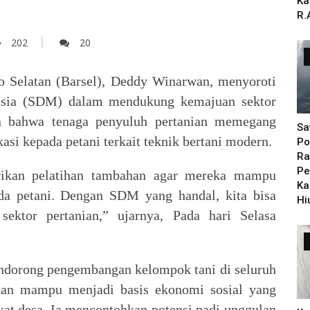
Ka
R.
202
20
to Selatan (Barsel), Deddy Winarwan, menyoroti
nusia (SDM) dalam mendukung kemajuan sektor
an bahwa tenaga penyuluh pertanian memegang
Sa
si kepada petani terkait teknik bertani modern.
Po
Ra
Pe
erikan pelatihan tambahan agar mereka mampu
Ka
a petani. Dengan SDM yang handal, kita bisa
Hi
sektor pertanian,” ujarnya, Pada hari Selasa
ndorong pengembangan kelompok tani di seluruh
pkan mampu menjadi basis ekonomi sosial yang
t desa. Ia mencontohkan potensi padi unggulan