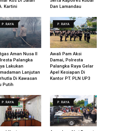
mar Kos Di Jalan
Serta Kapolres Kobar
A. Kartini
Dan Lamandau
P. RAYA
P. RAYA
tgas Aman Nusa II
Awali Pam Aksi
lresta Palangka
Damai, Polresta
ya Lakukan
Palangka Raya Gelar
madaman Lanjutan
Apel Kesiapan Di
rhutla Di Kawasan
Kantor PT. PLN UP3
u Putih
P. RAYA
P. RAYA