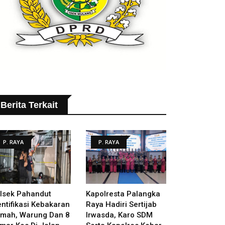
Berita Terkait
P. RAYA
P. RAYA
lsek Pahandut
Kapolresta Palangka
entifikasi Kebakaran
Raya Hadiri Sertijab
mah, Warung Dan 8
Irwasda, Karo SDM