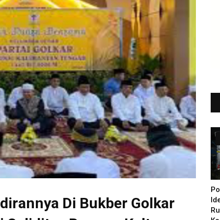
Po
dirannya Di Bukber Golkar
Id
Ru