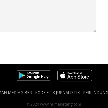
AN MEDIA SIBER
KODE ETIK JURNALISTIK
PERLINDUN
@2020 www.humabetang.com