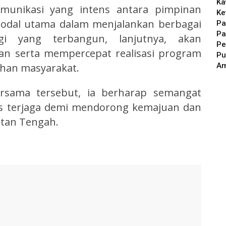
Ka
unikasi yang intens antara pimpinan
Ke
modal utama dalam menjalankan berbagai
Pa
Pa
i yang terbangun, lanjutnya, akan
Pe
an serta mempercepat realisasi program
Pu
A
han masyarakat.
ersama tersebut, ia berharap semangat
us terjaga demi mendorong kemajuan dan
ntan Tengah.