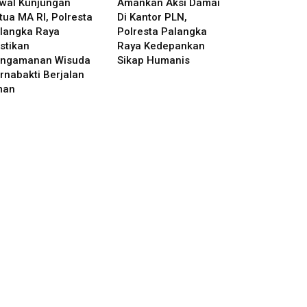
wal Kunjungan
Amankan Aksi Damai
tua MA RI, Polresta
Di Kantor PLN,
langka Raya
Polresta Palangka
stikan
Raya Kedepankan
ngamanan Wisuda
Sikap Humanis
rnabakti Berjalan
man