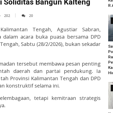
i Soliditas Bangun Kalteng
Ka
R.
202
20
limantan Tengah, Agustiar Sabran,
 dalam acara buka puasa bersama DPD
Tengah, Sabtu (28/2/2026), bukan sekadar
Sa
Po
Ra
Pe
madan tersebut membawa pesan penting
Ka
intah daerah dan partai pendukung. Ia
Hi
tah Provinsi Kalimantan Tengah dan DPD
an konstruktif selama ini.
lembagaan, tetapi kemitraan strategis
ya.