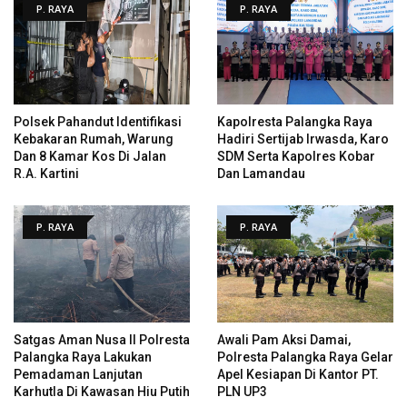
P. RAYA
P. RAYA
Polsek Pahandut Identifikasi
Kapolresta Palangka Raya
Kebakaran Rumah, Warung
Hadiri Sertijab Irwasda, Karo
Dan 8 Kamar Kos Di Jalan
SDM Serta Kapolres Kobar
R.A. Kartini
Dan Lamandau
P. RAYA
P. RAYA
Satgas Aman Nusa II Polresta
Awali Pam Aksi Damai,
Palangka Raya Lakukan
Polresta Palangka Raya Gelar
Pemadaman Lanjutan
Apel Kesiapan Di Kantor PT.
Karhutla Di Kawasan Hiu Putih
PLN UP3