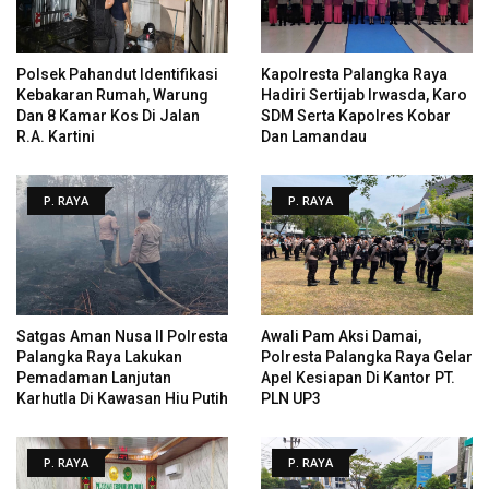
Polsek Pahandut Identifikasi
Kapolresta Palangka Raya
Kebakaran Rumah, Warung
Hadiri Sertijab Irwasda, Karo
Dan 8 Kamar Kos Di Jalan
SDM Serta Kapolres Kobar
R.A. Kartini
Dan Lamandau
P. RAYA
P. RAYA
Satgas Aman Nusa II Polresta
Awali Pam Aksi Damai,
Palangka Raya Lakukan
Polresta Palangka Raya Gelar
Pemadaman Lanjutan
Apel Kesiapan Di Kantor PT.
Karhutla Di Kawasan Hiu Putih
PLN UP3
P. RAYA
P. RAYA