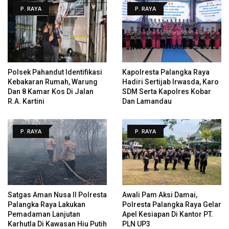
P. RAYA
P. RAYA
Polsek Pahandut Identifikasi
Kapolresta Palangka Raya
Kebakaran Rumah, Warung
Hadiri Sertijab Irwasda, Karo
Dan 8 Kamar Kos Di Jalan
SDM Serta Kapolres Kobar
R.A. Kartini
Dan Lamandau
P. RAYA
P. RAYA
Satgas Aman Nusa II Polresta
Awali Pam Aksi Damai,
Palangka Raya Lakukan
Polresta Palangka Raya Gelar
Pemadaman Lanjutan
Apel Kesiapan Di Kantor PT.
Karhutla Di Kawasan Hiu Putih
PLN UP3