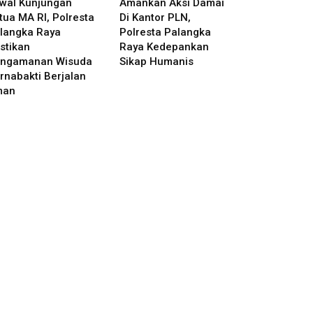
wal Kunjungan
Amankan Aksi Damai
tua MA RI, Polresta
Di Kantor PLN,
langka Raya
Polresta Palangka
stikan
Raya Kedepankan
ngamanan Wisuda
Sikap Humanis
rnabakti Berjalan
man