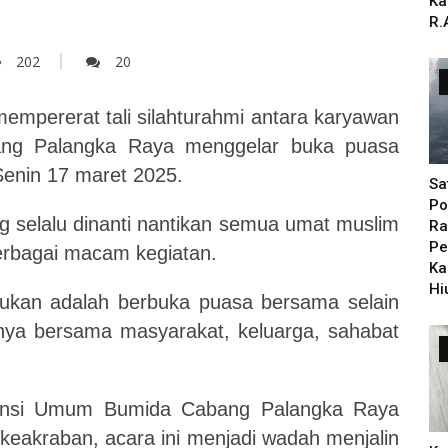
Ka
R.
202
20
empererat tali silahturahmi antara karyawan
ang Palangka Raya menggelar buka puasa
Senin 17 maret 2025.
Sa
Po
selalu dinanti nantikan semua umat muslim
Ra
Pe
berbagai macam kegiatan.
Ka
Hi
lakukan adalah berbuka puasa bersama selain
nya bersama masyarakat, keluarga, sahabat
uransi Umum Bumida Cabang Palangka Raya
eakraban, acara ini menjadi wadah menjalin