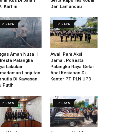
mar Kos Di Jalan
Serta Kapolres Kobar
A. Kartini
Dan Lamandau
P. RAYA
P. RAYA
tgas Aman Nusa II
Awali Pam Aksi
lresta Palangka
Damai, Polresta
ya Lakukan
Palangka Raya Gelar
madaman Lanjutan
Apel Kesiapan Di
rhutla Di Kawasan
Kantor PT. PLN UP3
u Putih
P. RAYA
P. RAYA