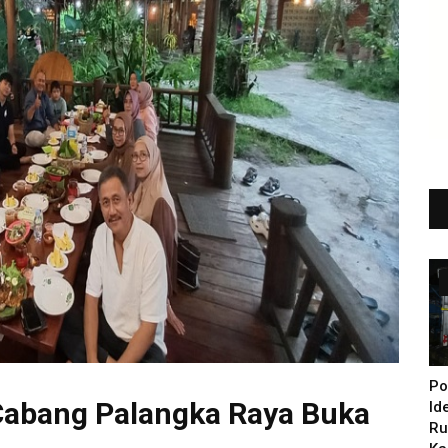
Po
Cabang Palangka Raya Buka
Id
Ru