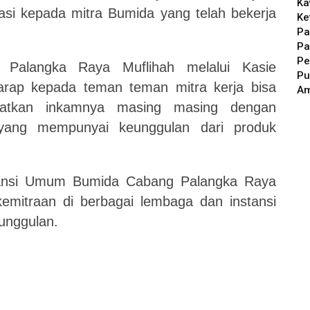
Ka
iasi kepada mitra Bumida yang telah bekerja
Ke
Pa
Pa
Pe
 Palangka Raya Muflihah melalui Kasie
Pu
rap kepada teman teman mitra kerja bisa
A
katkan inkamnya masing masing dengan
yang mempunyai keunggulan dari produk
uransi Umum Bumida Cabang Palangka Raya
emitraan di berbagai lembaga dan instansi
unggulan.