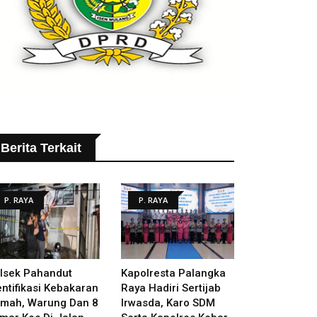
Berita Terkait
P. RAYA
P. RAYA
lsek Pahandut
Kapolresta Palangka
entifikasi Kebakaran
Raya Hadiri Sertijab
mah, Warung Dan 8
Irwasda, Karo SDM