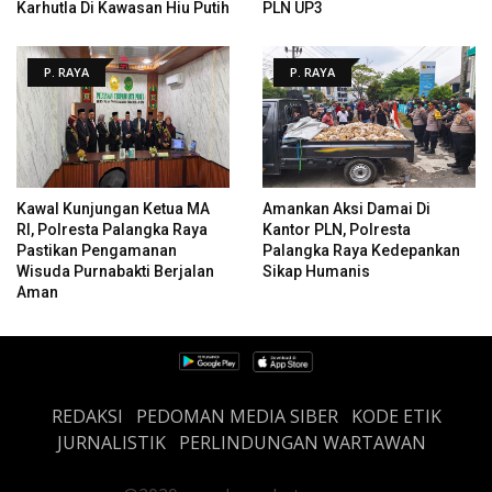
Karhutla Di Kawasan Hiu Putih
PLN UP3
P. RAYA
P. RAYA
Kawal Kunjungan Ketua MA
Amankan Aksi Damai Di
RI, Polresta Palangka Raya
Kantor PLN, Polresta
Pastikan Pengamanan
Palangka Raya Kedepankan
Wisuda Purnabakti Berjalan
Sikap Humanis
Aman
REDAKSI
PEDOMAN MEDIA SIBER
KODE ETIK
JURNALISTIK
PERLINDUNGAN WARTAWAN