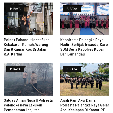
P. RAYA
P. RAYA
Polsek Pahandut Identifikasi
Kapolresta Palangka Raya
Kebakaran Rumah, Warung
Hadiri Sertijab Irwasda, Karo
Dan 8 Kamar Kos Di Jalan
SDM Serta Kapolres Kobar
R.A. Kartini
Dan Lamandau
P. RAYA
P. RAYA
Satgas Aman Nusa II Polresta
Awali Pam Aksi Damai,
Palangka Raya Lakukan
Polresta Palangka Raya Gelar
Pemadaman Lanjutan
Apel Kesiapan Di Kantor PT.