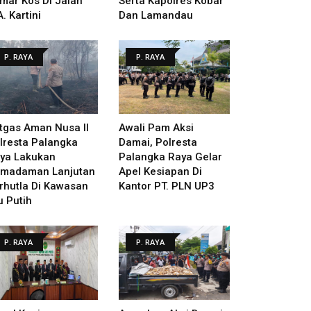
mar Kos Di Jalan
Serta Kapolres Kobar
A. Kartini
Dan Lamandau
P. RAYA
P. RAYA
tgas Aman Nusa II
Awali Pam Aksi
lresta Palangka
Damai, Polresta
ya Lakukan
Palangka Raya Gelar
madaman Lanjutan
Apel Kesiapan Di
rhutla Di Kawasan
Kantor PT. PLN UP3
u Putih
P. RAYA
P. RAYA