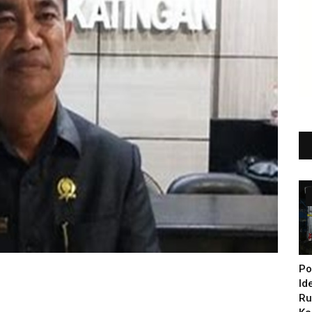
Po
Id
Ru