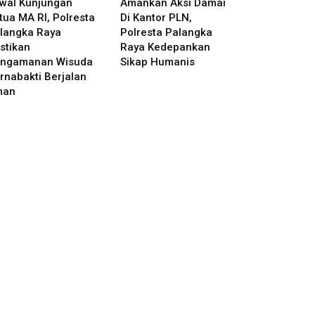
wal Kunjungan
Amankan Aksi Damai
tua MA RI, Polresta
Di Kantor PLN,
langka Raya
Polresta Palangka
stikan
Raya Kedepankan
ngamanan Wisuda
Sikap Humanis
rnabakti Berjalan
man