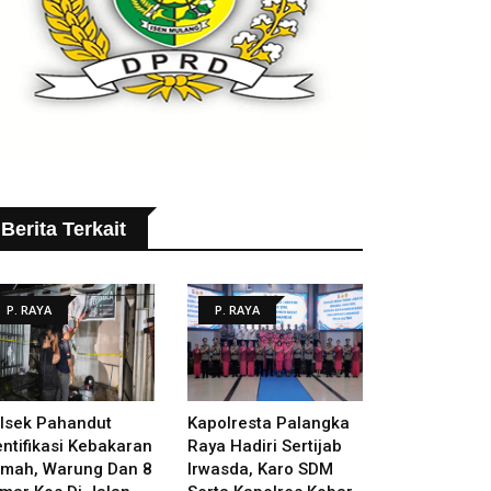
Berita Terkait
P. RAYA
P. RAYA
lsek Pahandut
Kapolresta Palangka
entifikasi Kebakaran
Raya Hadiri Sertijab
mah, Warung Dan 8
Irwasda, Karo SDM