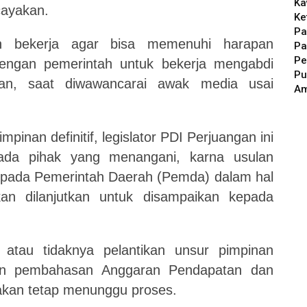
Ka
cayakan.
Ke
Pa
n bekerja agar bisa memenuhi harapan
Pa
Pe
engan pemerintah untuk bekerja mengabdi
Pu
an, saat diwawancarai awak media usai
A
pinan definitif, legislator PDI Perjuangan ini
ada pihak yang menangani, karna usulan
kepada Pemerintah Daerah (Pemda) dalam hal
an dilanjutkan untuk disampaikan kepada
 atau tidaknya pelantikan unsur pimpinan
akan pembahasan Anggaran Pendapatan dan
akan tetap menunggu proses.