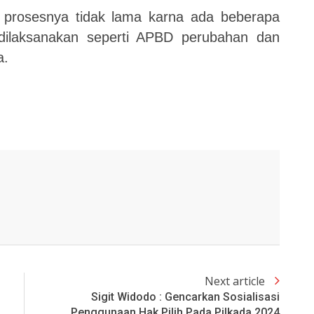
 prosesnya tidak lama karna ada beberapa
ilaksanakan seperti APBD perubahan dan
a.
Next article
Sigit Widodo : Gencarkan Sosialisasi
Penggunaan Hak Pilih Pada Pilkada 2024