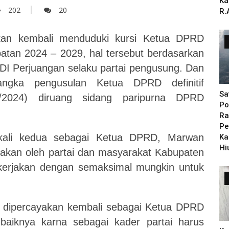
Ka
202
20
R.
kan
kembali
menduduki
kursi
Ketua
DPRD
atan 2024 – 2029, hal tersebut berdasarkan
PDI Perjuangan selaku partai pengusung.
Dan
angka pengusulan Ketua DPRD definitif
Sa
9/2024) diruang sidang paripurna DPRD
Po
Ra
Pe
kali
kedua
sebagai
Ketua
DPRD,
Marwan
Ka
Hi
akan oleh partai dan masyarakat Kabupaten
ikerjakan dengan semaksimal mungkin untuk
, dipercayakan kembali sebagai Ketua DPRD
baiknya karna sebagai kader partai harus