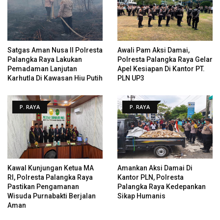
Satgas Aman Nusa II Polresta
Awali Pam Aksi Damai,
Palangka Raya Lakukan
Polresta Palangka Raya Gelar
Pemadaman Lanjutan
Apel Kesiapan Di Kantor PT.
Karhutla Di Kawasan Hiu Putih
PLN UP3
P. RAYA
P. RAYA
Kawal Kunjungan Ketua MA
Amankan Aksi Damai Di
RI, Polresta Palangka Raya
Kantor PLN, Polresta
Pastikan Pengamanan
Palangka Raya Kedepankan
Wisuda Purnabakti Berjalan
Sikap Humanis
Aman