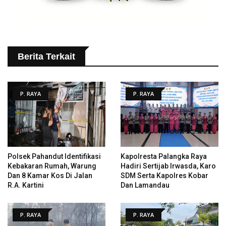
Berita Terkait
P. RAYA
P. RAYA
Polsek Pahandut Identifikasi
Kapolresta Palangka Raya
Kebakaran Rumah, Warung
Hadiri Sertijab Irwasda, Karo
Dan 8 Kamar Kos Di Jalan
SDM Serta Kapolres Kobar
R.A. Kartini
Dan Lamandau
P. RAYA
P. RAYA