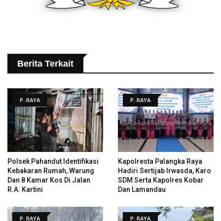
Berita Terkait
P. RAYA
P. RAYA
Polsek Pahandut Identifikasi
Kapolresta Palangka Raya
Kebakaran Rumah, Warung
Hadiri Sertijab Irwasda, Karo
Dan 8 Kamar Kos Di Jalan
SDM Serta Kapolres Kobar
R.A. Kartini
Dan Lamandau
P. RAYA
P. RAYA