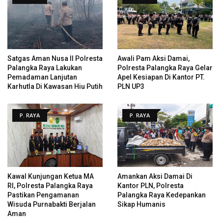
Satgas Aman Nusa II Polresta
Awali Pam Aksi Damai,
Palangka Raya Lakukan
Polresta Palangka Raya Gelar
Pemadaman Lanjutan
Apel Kesiapan Di Kantor PT.
Karhutla Di Kawasan Hiu Putih
PLN UP3
P. RAYA
P. RAYA
Kawal Kunjungan Ketua MA
Amankan Aksi Damai Di
RI, Polresta Palangka Raya
Kantor PLN, Polresta
Pastikan Pengamanan
Palangka Raya Kedepankan
Wisuda Purnabakti Berjalan
Sikap Humanis
Aman