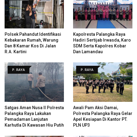
Polsek Pahandut Identifikasi
Kapolresta Palangka Raya
Kebakaran Rumah, Warung
Hadiri Sertijab Irwasda, Karo
Dan 8 Kamar Kos Di Jalan
SDM Serta Kapolres Kobar
R.A. Kartini
Dan Lamandau
P. RAYA
P. RAYA
Satgas Aman Nusa II Polresta
Awali Pam Aksi Damai,
Palangka Raya Lakukan
Polresta Palangka Raya Gelar
Pemadaman Lanjutan
Apel Kesiapan Di Kantor PT.
Karhutla Di Kawasan Hiu Putih
PLN UP3