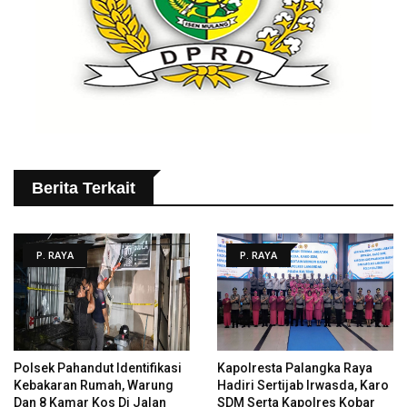
Berita Terkait
P. RAYA
P. RAYA
Polsek Pahandut Identifikasi
Kapolresta Palangka Raya
Kebakaran Rumah, Warung
Hadiri Sertijab Irwasda, Karo
Dan 8 Kamar Kos Di Jalan
SDM Serta Kapolres Kobar