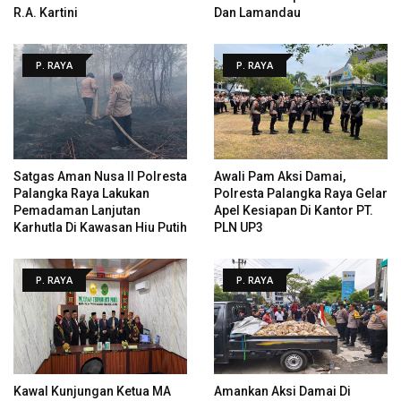
R.A. Kartini
Dan Lamandau
P. RAYA
P. RAYA
Satgas Aman Nusa II Polresta
Awali Pam Aksi Damai,
Palangka Raya Lakukan
Polresta Palangka Raya Gelar
Pemadaman Lanjutan
Apel Kesiapan Di Kantor PT.
Karhutla Di Kawasan Hiu Putih
PLN UP3
P. RAYA
P. RAYA
Kawal Kunjungan Ketua MA
Amankan Aksi Damai Di