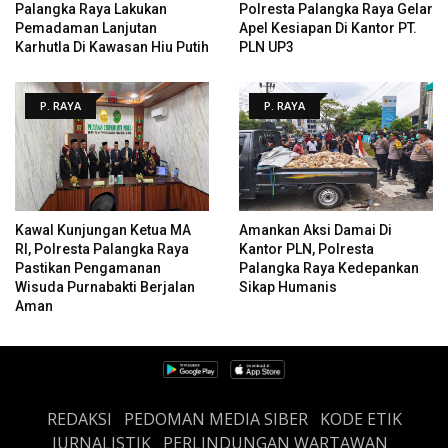
Palangka Raya Lakukan
Polresta Palangka Raya Gelar
Pemadaman Lanjutan
Apel Kesiapan Di Kantor PT.
Karhutla Di Kawasan Hiu Putih
PLN UP3
P. RAYA
P. RAYA
Kawal Kunjungan Ketua MA
Amankan Aksi Damai Di
RI, Polresta Palangka Raya
Kantor PLN, Polresta
Pastikan Pengamanan
Palangka Raya Kedepankan
Wisuda Purnabakti Berjalan
Sikap Humanis
Aman
REDAKSI
PEDOMAN MEDIA SIBER
KODE ETIK
JURNALISTIK
PERLINDUNGAN WARTAWAN