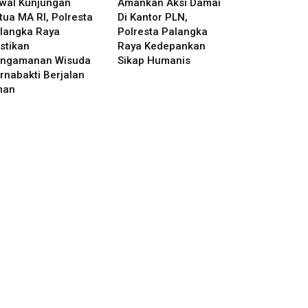
wal Kunjungan
Amankan Aksi Damai
tua MA RI, Polresta
Di Kantor PLN,
langka Raya
Polresta Palangka
stikan
Raya Kedepankan
ngamanan Wisuda
Sikap Humanis
rnabakti Berjalan
man