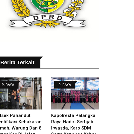
Berita Terkait
P. RAYA
P. RAYA
lsek Pahandut
Kapolresta Palangka
entifikasi Kebakaran
Raya Hadiri Sertijab
mah, Warung Dan 8
Irwasda, Karo SDM