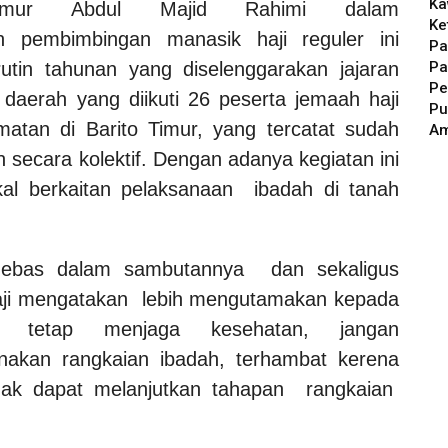
Ka
imur Abdul Majid Rahimi dalam
Ke
 pembimbingan manasik haji reguler ini
Pa
Pa
utin tahunan yang diselenggarakan jajaran
Pe
daerah yang diikuti 26 peserta jemaah haji
Pu
matan di Barito Timur, yang tercatat sudah
A
 secara kolektif. Dengan adanya kegiatan ini
al berkaitan pelaksanaan ibadah di tanah
Mebas dalam sambutannya dan sekaligus
ji mengatakan lebih mengutamakan kepada
 tetap menjaga kesehatan, jangan
akan rangkaian ibadah, terhambat kerena
idak dapat melanjutkan tahapan rangkaian