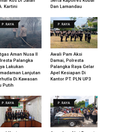
mar Kos Di Jalan
Serta Kapolres Kobar
A. Kartini
Dan Lamandau
P. RAYA
P. RAYA
tgas Aman Nusa II
Awali Pam Aksi
lresta Palangka
Damai, Polresta
ya Lakukan
Palangka Raya Gelar
madaman Lanjutan
Apel Kesiapan Di
rhutla Di Kawasan
Kantor PT. PLN UP3
u Putih
P. RAYA
P. RAYA