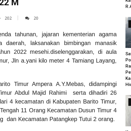
022 M
Ka
R.
202
20
nda tahunan, jajaran kementerian agama
ga daerah, laksanakan bimbingan manasik
tahun 2022 mesehi.diselenggarakan, di aula
Sa
ur, Jln a.yani kilo meter 4 Tamiang Layang,
Po
Ra
Pe
Ka
arito Timur Ampera A.Y.Mebas, didampingi
Hi
imur Abdul Majid Rahimi serta dihadiri 26
dari 4 kecamatan di Kabupaten Barito Timur,
Tengah 11 Orang Kecamatan Dusun Timur 4
g dan Kecamatan Patangkep Tutui 2 orang.