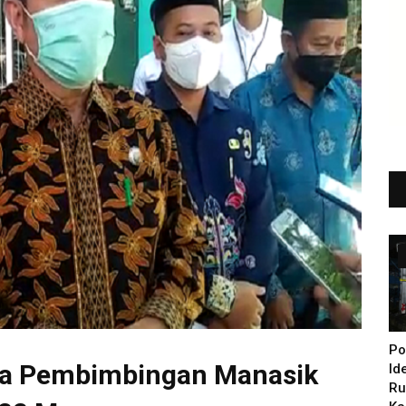
Po
uka Pembimbingan Manasik
Id
Ru