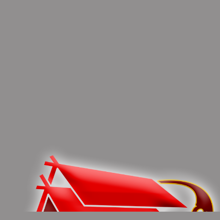
(Marselinus/Deddy)
You can share this post!
Previous article
Next article
Lintas Sektor Di Murung
Heriyus Ajak Mahasiswa
Raya Perkuat Kolaborasi
Baru Akbid Murung Raya
Tekan Angka Stunting
Fokus Menjadi Generasi
Pelayan Kesehatan
0 Comments