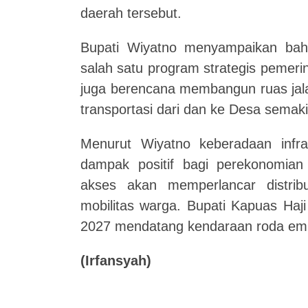
daerah tersebut.
Bupati
W
iyatno menyampaikan ba
salah satu program strategis pemeri
juga berencana membangun ruas jal
transportasi dari dan ke Desa semaki
Menurut Wiyatno keberadaan infra
dampak positif bagi perekonomia
akses akan memperlancar distrib
mobilitas warga.
Bupati Kapuas Ha
2027 mendatang kendaraan roda emp
(
Irfansyah
)