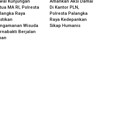
wal Kunjungan
Amankan Aksi Damai
tua MA RI, Polresta
Di Kantor PLN,
langka Raya
Polresta Palangka
stikan
Raya Kedepankan
ngamanan Wisuda
Sikap Humanis
rnabakti Berjalan
man