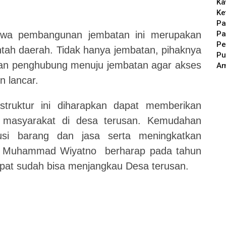
Ka
Ke
Pa
Pa
hwa pembangunan jembatan ini merupakan
Pe
ntah daerah. Tidak hanya jembatan, pihaknya
Pu
an penghubung menuju jembatan agar akses
A
n lancar.
struktur ini diharapkan dapat memberikan
n masyarakat di desa terusan.
Kemudahan
usi barang dan jasa serta meningkatkan
ji Muhammad Wiyatno berharap pada tahun
at sudah bisa menjangkau Desa terusan.