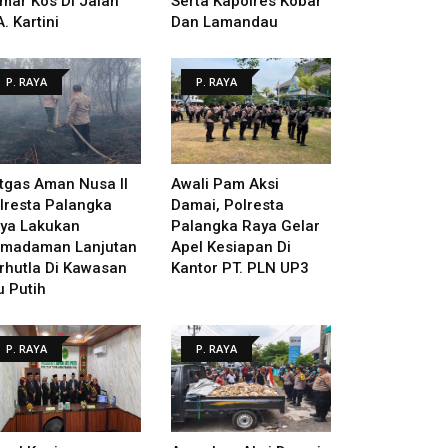
mar Kos Di Jalan
Serta Kapolres Kobar
A. Kartini
Dan Lamandau
P. RAYA
P. RAYA
tgas Aman Nusa II
Awali Pam Aksi
lresta Palangka
Damai, Polresta
ya Lakukan
Palangka Raya Gelar
madaman Lanjutan
Apel Kesiapan Di
rhutla Di Kawasan
Kantor PT. PLN UP3
u Putih
P. RAYA
P. RAYA