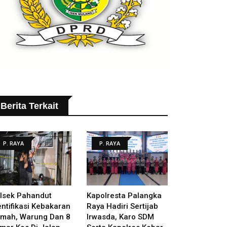
Berita Terkait
P. RAYA
P. RAYA
lsek Pahandut
Kapolresta Palangka
entifikasi Kebakaran
Raya Hadiri Sertijab
mah, Warung Dan 8
Irwasda, Karo SDM