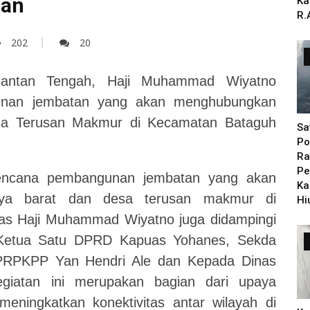
san
Ka
R.
202
20
mantan Tengah, Haji Muhammad Wiyatno
gunan jembatan yang akan menghubungkan
sa Terusan Makmur di Kecamatan Bataguh
Sa
Po
Ra
Pe
 rencana pembangunan jembatan yang akan
Ka
ya barat dan desa terusan makmur di
Hi
uas Haji Muhammad Wiyatno juga didampingi
 Ketua Satu DPRD Kapuas Yohanes, Sekda
PRPKPP Yan Hendri Ale
d
an Kepada Dinas
egiatan ini merupakan bagian dari upaya
ningkatkan konektivitas antar wilayah di