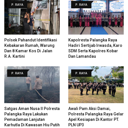
P. RAYA
P. RAYA
Polsek Pahandut Identifikasi
Kapolresta Palangka Raya
Kebakaran Rumah, Warung
Hadiri Sertijab Irwasda, Karo
Dan 8 Kamar Kos Di Jalan
SDM Serta Kapolres Kobar
R.A. Kartini
Dan Lamandau
P. RAYA
P. RAYA
Satgas Aman Nusa II Polresta
Awali Pam Aksi Damai,
Palangka Raya Lakukan
Polresta Palangka Raya Gelar
Pemadaman Lanjutan
Apel Kesiapan Di Kantor PT.
Karhutla Di Kawasan Hiu Putih
PLN UP3