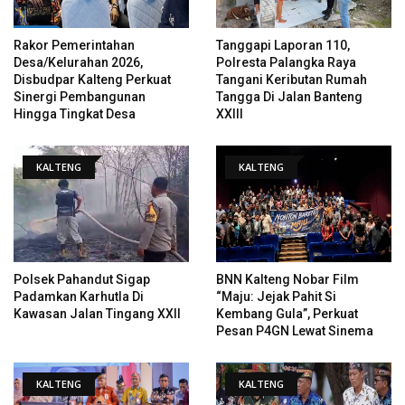
Rakor Pemerintahan
Tanggapi Laporan 110,
Desa/Kelurahan 2026,
Polresta Palangka Raya
Disbudpar Kalteng Perkuat
Tangani Keributan Rumah
Sinergi Pembangunan
Tangga Di Jalan Banteng
Hingga Tingkat Desa
XXIII
KALTENG
KALTENG
Polsek Pahandut Sigap
BNN Kalteng Nobar Film
Padamkan Karhutla Di
“Maju: Jejak Pahit Si
Kawasan Jalan Tingang XXII
Kembang Gula”, Perkuat
Pesan P4GN Lewat Sinema
KALTENG
KALTENG