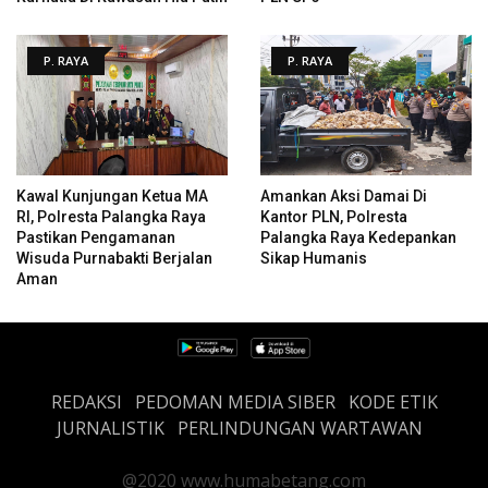
P. RAYA
P. RAYA
Kawal Kunjungan Ketua MA
Amankan Aksi Damai Di
RI, Polresta Palangka Raya
Kantor PLN, Polresta
Pastikan Pengamanan
Palangka Raya Kedepankan
Wisuda Purnabakti Berjalan
Sikap Humanis
Aman
REDAKSI
PEDOMAN MEDIA SIBER
KODE ETIK
JURNALISTIK
PERLINDUNGAN WARTAWAN
@2020 www.humabetang.com