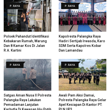
P. RAYA
P. RAYA
Polsek Pahandut Identifikasi
Kapolresta Palangka Raya
Kebakaran Rumah, Warung
Hadiri Sertijab Irwasda, Karo
Dan 8 Kamar Kos Di Jalan
SDM Serta Kapolres Kobar
R.A. Kartini
Dan Lamandau
P. RAYA
P. RAYA
Satgas Aman Nusa II Polresta
Awali Pam Aksi Damai,
Palangka Raya Lakukan
Polresta Palangka Raya Gelar
Pemadaman Lanjutan
Apel Kesiapan Di Kantor PT.
Karhutla Di Kawasan Hiu Putih
PLN UP3