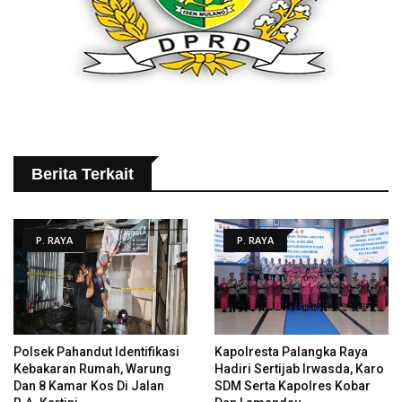
Berita Terkait
P. RAYA
P. RAYA
Polsek Pahandut Identifikasi
Kapolresta Palangka Raya
Kebakaran Rumah, Warung
Hadiri Sertijab Irwasda, Karo
Dan 8 Kamar Kos Di Jalan
SDM Serta Kapolres Kobar