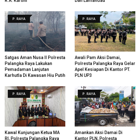
R.A. Kartini
Dan Lamandau
P. RAYA
P. RAYA
Satgas Aman Nusa II Polresta
Awali Pam Aksi Damai,
Palangka Raya Lakukan
Polresta Palangka Raya Gelar
Pemadaman Lanjutan
Apel Kesiapan Di Kantor PT.
Karhutla Di Kawasan Hiu Putih
PLN UP3
P. RAYA
P. RAYA
Kawal Kunjungan Ketua MA
Amankan Aksi Damai Di
RI, Polresta Palangka Raya
Kantor PLN, Polresta