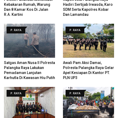
Kebakaran Rumah, Warung
Hadiri Sertijab Irwasda, Karo
Dan 8 Kamar Kos Di Jalan
SDM Serta Kapolres Kobar
R.A. Kartini
Dan Lamandau
P. RAYA
P. RAYA
Satgas Aman Nusa II Polresta
Awali Pam Aksi Damai,
Palangka Raya Lakukan
Polresta Palangka Raya Gelar
Pemadaman Lanjutan
Apel Kesiapan Di Kantor PT.
Karhutla Di Kawasan Hiu Putih
PLN UP3
P. RAYA
P. RAYA