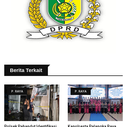
Berita Terkait
P. RAYA
P. RAYA
Polsek Pahandut Identifikasi
Kapolresta Palangka Raya