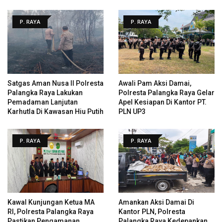
P. RAYA
P. RAYA
Satgas Aman Nusa II Polresta
Awali Pam Aksi Damai,
Palangka Raya Lakukan
Polresta Palangka Raya Gelar
Pemadaman Lanjutan
Apel Kesiapan Di Kantor PT.
Karhutla Di Kawasan Hiu Putih
PLN UP3
P. RAYA
P. RAYA
Kawal Kunjungan Ketua MA
Amankan Aksi Damai Di
RI, Polresta Palangka Raya
Kantor PLN, Polresta
Pastikan Pengamanan
Palangka Raya Kedepankan