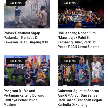
KALTENG
KALTENG
Polsek Pahandut Sigap
BNN Kalteng Nobar Film
Padamkan Karhutla Di
“Maju: Jejak Pahit Si
Kawasan Jalan Tingang XXII
Kembang Gula”, Perkuat
Pesan P4GN Lewat Sinema
KALTENG
KALTENG
Program D-I Vokasi
Gubernur Agustiar Sabran
Pertanian Kalteng Dorong
Ajak GP Ansor Dan Banser
Lahirnya Petani Muda
Jadi Garda Terdepan Cegah
Modern
Karhutla Di Kalteng