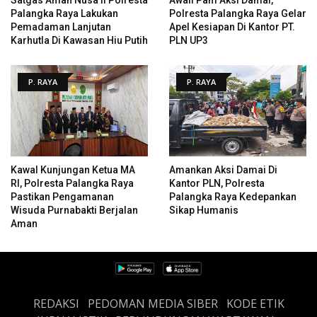
Palangka Raya Lakukan
Polresta Palangka Raya Gelar
Pemadaman Lanjutan
Apel Kesiapan Di Kantor PT.
Karhutla Di Kawasan Hiu Putih
PLN UP3
P. RAYA
P. RAYA
Kawal Kunjungan Ketua MA
Amankan Aksi Damai Di
RI, Polresta Palangka Raya
Kantor PLN, Polresta
Pastikan Pengamanan
Palangka Raya Kedepankan
Wisuda Purnabakti Berjalan
Sikap Humanis
Aman
REDAKSI
PEDOMAN MEDIA SIBER
KODE ETIK