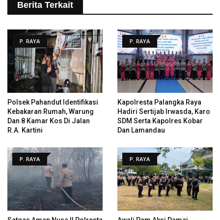
Berita Terkait
P. RAYA
P. RAYA
Polsek Pahandut Identifikasi
Kapolresta Palangka Raya
Kebakaran Rumah, Warung
Hadiri Sertijab Irwasda, Karo
Dan 8 Kamar Kos Di Jalan
SDM Serta Kapolres Kobar
R.A. Kartini
Dan Lamandau
P. RAYA
P. RAYA
Satgas Aman Nusa II Polresta
Awali Pam Aksi Damai,