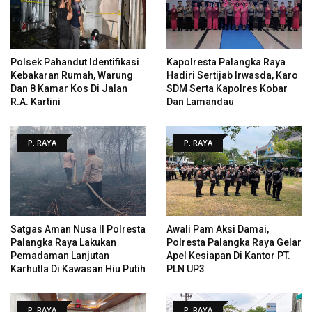
Polsek Pahandut Identifikasi
Kapolresta Palangka Raya
Kebakaran Rumah, Warung
Hadiri Sertijab Irwasda, Karo
Dan 8 Kamar Kos Di Jalan
SDM Serta Kapolres Kobar
R.A. Kartini
Dan Lamandau
P. RAYA
P. RAYA
Satgas Aman Nusa II Polresta
Awali Pam Aksi Damai,
Palangka Raya Lakukan
Polresta Palangka Raya Gelar
Pemadaman Lanjutan
Apel Kesiapan Di Kantor PT.
Karhutla Di Kawasan Hiu Putih
PLN UP3
P. RAYA
P. RAYA