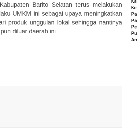
Ka
 Kabupaten Barito Selatan terus melakukan
Ke
laku UMKM ini sebagai upaya meningkatkan
Pa
Pa
i produk unggulan lokal sehingga nantinya
Pe
un diluar daerah ini.
Pu
A