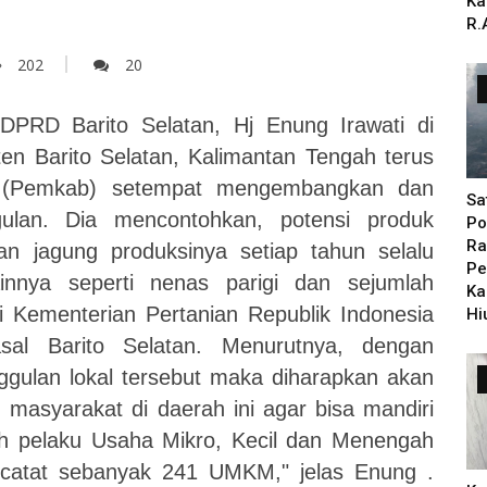
Ka
R.
202
20
DPRD Barito Selatan, Hj Enung Irawati di
 Barito Selatan, Kalimantan Tengah terus
n (Pemkab) setempat mengembangkan dan
Sa
ulan. Dia mencontohkan, potensi produk
Po
Ra
an jagung produksinya setiap tahun selalu
Pe
ainnya seperti nenas parigi dan sejumlah
Ka
di Kementerian Pertanian Republik Indonesia
Hi
sal Barito Selatan. Menurutnya, dengan
gulan lokal tersebut maka diharapkan akan
asyarakat di daerah ini agar bisa mandiri
ah pelaku Usaha Mikro, Kecil dan Menengah
rcatat sebanyak 241 UMKM," jelas Enung .