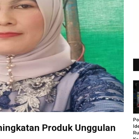
Po
ningkatan Produk Unggulan
Id
Ru