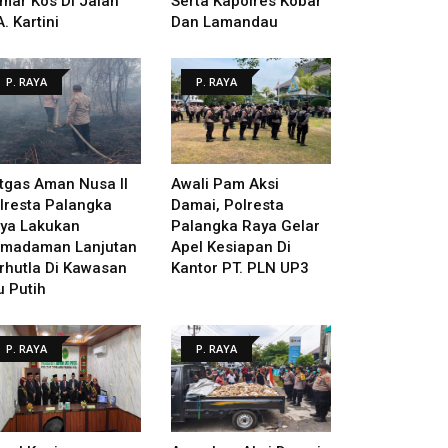
mar Kos Di Jalan
Serta Kapolres Kobar
A. Kartini
Dan Lamandau
P. RAYA
P. RAYA
tgas Aman Nusa II
Awali Pam Aksi
lresta Palangka
Damai, Polresta
ya Lakukan
Palangka Raya Gelar
madaman Lanjutan
Apel Kesiapan Di
rhutla Di Kawasan
Kantor PT. PLN UP3
u Putih
P. RAYA
P. RAYA