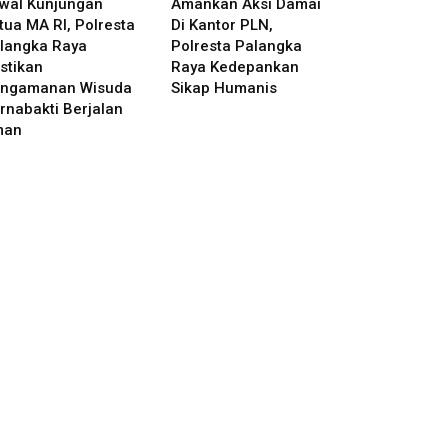
wal Kunjungan
Amankan Aksi Damai
tua MA RI, Polresta
Di Kantor PLN,
langka Raya
Polresta Palangka
stikan
Raya Kedepankan
ngamanan Wisuda
Sikap Humanis
rnabakti Berjalan
man