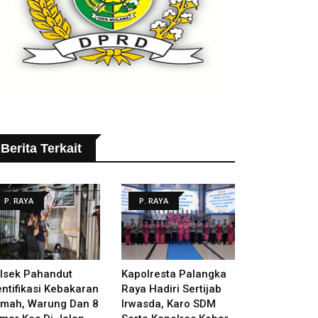
Berita Terkait
P. RAYA
P. RAYA
lsek Pahandut
Kapolresta Palangka
entifikasi Kebakaran
Raya Hadiri Sertijab
mah, Warung Dan 8
Irwasda, Karo SDM