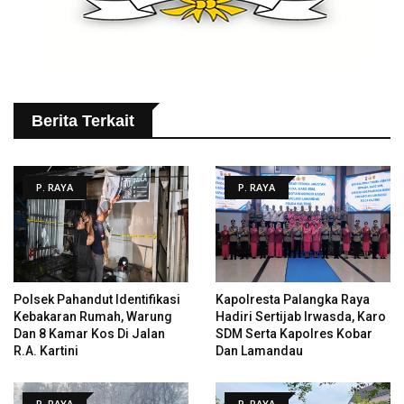
Berita Terkait
P. RAYA
P. RAYA
Polsek Pahandut Identifikasi
Kapolresta Palangka Raya
Kebakaran Rumah, Warung
Hadiri Sertijab Irwasda, Karo
Dan 8 Kamar Kos Di Jalan
SDM Serta Kapolres Kobar
R.A. Kartini
Dan Lamandau
P. RAYA
P. RAYA