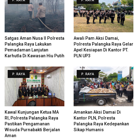
Satgas Aman Nusa II Polresta
Awali Pam Aksi Damai,
Palangka Raya Lakukan
Polresta Palangka Raya Gelar
Pemadaman Lanjutan
Apel Kesiapan Di Kantor PT.
Karhutla Di Kawasan Hiu Putih
PLN UP3
P. RAYA
P. RAYA
Kawal Kunjungan Ketua MA
Amankan Aksi Damai Di
RI, Polresta Palangka Raya
Kantor PLN, Polresta
Pastikan Pengamanan
Palangka Raya Kedepankan
Wisuda Purnabakti Berjalan
Sikap Humanis
Aman