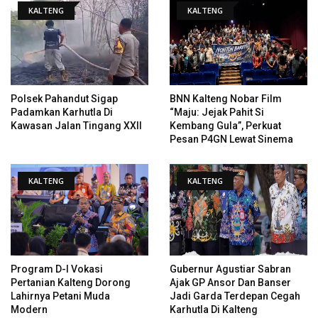
KALTENG
KALTENG
Polsek Pahandut Sigap
BNN Kalteng Nobar Film
Padamkan Karhutla Di
“Maju: Jejak Pahit Si
Kawasan Jalan Tingang XXII
Kembang Gula”, Perkuat
Pesan P4GN Lewat Sinema
KALTENG
KALTENG
Program D-I Vokasi
Gubernur Agustiar Sabran
Pertanian Kalteng Dorong
Ajak GP Ansor Dan Banser
Lahirnya Petani Muda
Jadi Garda Terdepan Cegah
Modern
Karhutla Di Kalteng