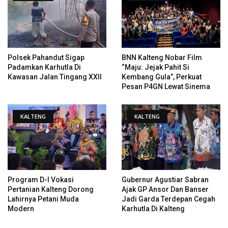
Polsek Pahandut Sigap
BNN Kalteng Nobar Film
Padamkan Karhutla Di
“Maju: Jejak Pahit Si
Kawasan Jalan Tingang XXII
Kembang Gula”, Perkuat
Pesan P4GN Lewat Sinema
KALTENG
KALTENG
Program D-I Vokasi
Gubernur Agustiar Sabran
Pertanian Kalteng Dorong
Ajak GP Ansor Dan Banser
Lahirnya Petani Muda
Jadi Garda Terdepan Cegah
Modern
Karhutla Di Kalteng