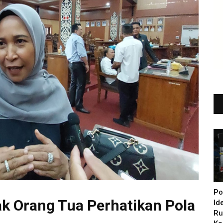
Po
k Orang Tua Perhatikan Pola
Id
Ru