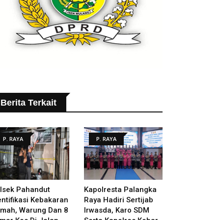
Berita Terkait
P. RAYA
P. RAYA
lsek Pahandut
Kapolresta Palangka
entifikasi Kebakaran
Raya Hadiri Sertijab
mah, Warung Dan 8
Irwasda, Karo SDM