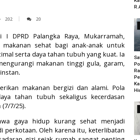
Ka
R.
202
20
i I DPRD Palangka Raya, Mukarramah,
 makanan sehat bagi anak-anak untuk
l serta daya tahan tubuh yang kuat. Ia
Sa
engurangi makanan tinggi gula, garam,
Po
Ra
instan.
Pe
Ka
rikan makanan bergizi dan alami. Pola
Hi
ya tahan tubuh sekaligus kecerdasan
(7/7/25).
a gaya hidup kurang sehat menjadi
 perkotaan. Oleh karena itu, keterlibatan
daran gizi sejak rumah sangat penting