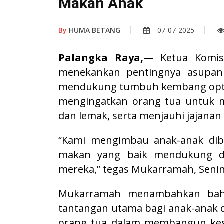
Makan Anak
By
HUMA BETANG
07-07-2025
Palangka Raya,
— Ketua Komis
menekankan pentingnya asupan
mendukung tumbuh kembang optima
mengingatkan orang tua untuk m
dan lemak, serta menjauhi jajanan 
“Kami mengimbau anak-anak dibe
makan yang baik mendukung da
mereka,” tegas Mukarramah, Senin 
Mukarramah menambahkan bahw
tantangan utama bagi anak-anak di
orang tua dalam membangun kesa