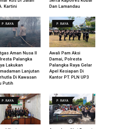
mar Kos Di Jalan
Serta Kapolres Kobar
A. Kartini
Dan Lamandau
P. RAYA
P. RAYA
tgas Aman Nusa II
Awali Pam Aksi
lresta Palangka
Damai, Polresta
ya Lakukan
Palangka Raya Gelar
madaman Lanjutan
Apel Kesiapan Di
rhutla Di Kawasan
Kantor PT. PLN UP3
u Putih
P. RAYA
P. RAYA