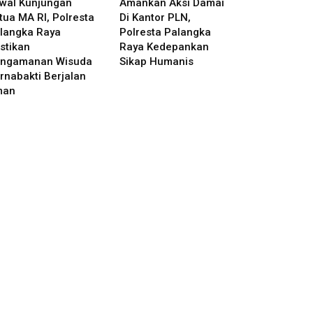
wal Kunjungan
Amankan Aksi Damai
tua MA RI, Polresta
Di Kantor PLN,
langka Raya
Polresta Palangka
stikan
Raya Kedepankan
ngamanan Wisuda
Sikap Humanis
rnabakti Berjalan
man