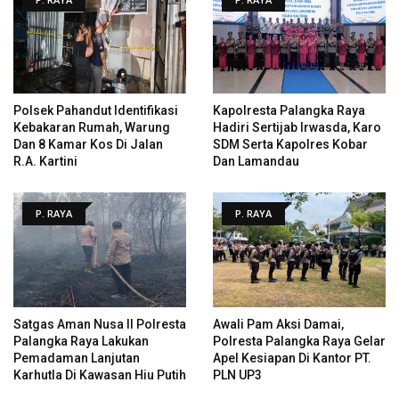
Polsek Pahandut Identifikasi
Kapolresta Palangka Raya
Kebakaran Rumah, Warung
Hadiri Sertijab Irwasda, Karo
Dan 8 Kamar Kos Di Jalan
SDM Serta Kapolres Kobar
R.A. Kartini
Dan Lamandau
P. RAYA
P. RAYA
Satgas Aman Nusa II Polresta
Awali Pam Aksi Damai,
Palangka Raya Lakukan
Polresta Palangka Raya Gelar
Pemadaman Lanjutan
Apel Kesiapan Di Kantor PT.
Karhutla Di Kawasan Hiu Putih
PLN UP3