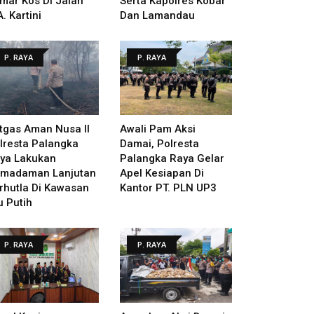
mar Kos Di Jalan
Serta Kapolres Kobar
A. Kartini
Dan Lamandau
P. RAYA
P. RAYA
tgas Aman Nusa II
Awali Pam Aksi
lresta Palangka
Damai, Polresta
ya Lakukan
Palangka Raya Gelar
madaman Lanjutan
Apel Kesiapan Di
rhutla Di Kawasan
Kantor PT. PLN UP3
u Putih
P. RAYA
P. RAYA