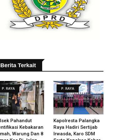
Berita Terkait
P. RAYA
P. RAYA
lsek Pahandut
Kapolresta Palangka
entifikasi Kebakaran
Raya Hadiri Sertijab
mah, Warung Dan 8
Irwasda, Karo SDM