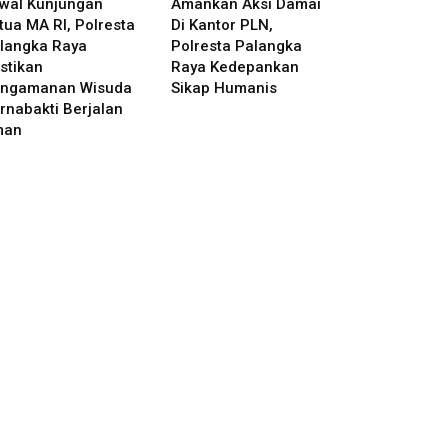
wal Kunjungan
Amankan Aksi Damai
tua MA RI, Polresta
Di Kantor PLN,
langka Raya
Polresta Palangka
stikan
Raya Kedepankan
ngamanan Wisuda
Sikap Humanis
rnabakti Berjalan
man