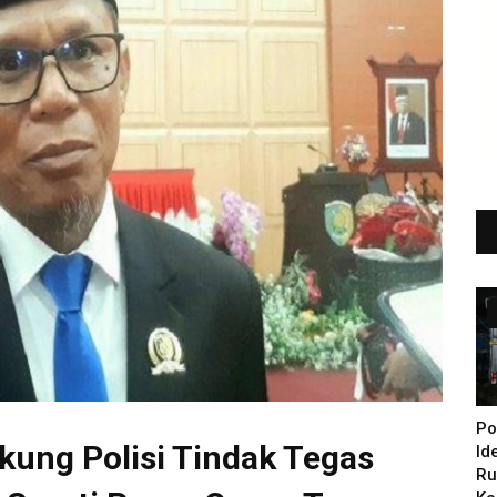
Po
ung Polisi Tindak Tegas
Id
Ru