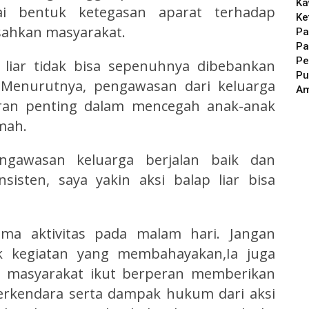
Ka
i bentuk ketegasan aparat terhadap
Ke
esahkan masyarakat.
Pa
Pa
Pe
 liar tidak bisa sepenuhnya dibebankan
Pu
Menurutnya, pengawasan dari keluarga
A
eran penting dalam mencegah anak-anak
umah.
ngawasan keluarga berjalan baik dan
isten, saya yakin aksi balap liar bisa
ama aktivitas pada malam hari. Jangan
k kegiatan yang membahayakan,Ia juga
n masyarakat ikut berperan memberikan
erkendara serta dampak hukum dari aksi