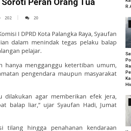
i Soroti Peran Orang Tua
Ka
R.
202
20
 Komisi I DPRD Kota Palangka Raya, Syaufan
ian dalam menindak tegas pelaku balap
langan pelajar.
Sa
Po
kan hanya mengganggu ketertiban umum,
Ra
lamatan pengendara maupun masyarakat
Pe
Ka
Hi
 dilakukan agar memberikan efek jera,
at balap liar,” ujar Syaufan Hadi, Jumat
i tilang hingga penahanan kendaraan