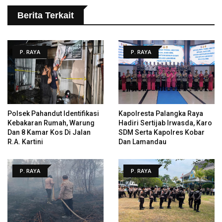
Berita Terkait
P. RAYA
P. RAYA
Polsek Pahandut Identifikasi
Kapolresta Palangka Raya
Kebakaran Rumah, Warung
Hadiri Sertijab Irwasda, Karo
Dan 8 Kamar Kos Di Jalan
SDM Serta Kapolres Kobar
R.A. Kartini
Dan Lamandau
P. RAYA
P. RAYA