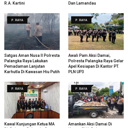
R.A. Kartini
Dan Lamandau
P. RAYA
P. RAYA
Satgas Aman Nusa II Polresta
Awali Pam Aksi Damai,
Palangka Raya Lakukan
Polresta Palangka Raya Gelar
Pemadaman Lanjutan
Apel Kesiapan Di Kantor PT.
Karhutla Di Kawasan Hiu Putih
PLN UP3
P. RAYA
P. RAYA
Kawal Kunjungan Ketua MA
Amankan Aksi Damai Di