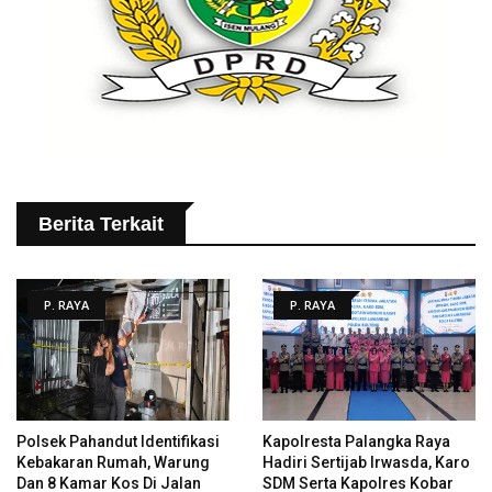
Berita Terkait
P. RAYA
P. RAYA
Polsek Pahandut Identifikasi
Kapolresta Palangka Raya
Kebakaran Rumah, Warung
Hadiri Sertijab Irwasda, Karo
Dan 8 Kamar Kos Di Jalan
SDM Serta Kapolres Kobar