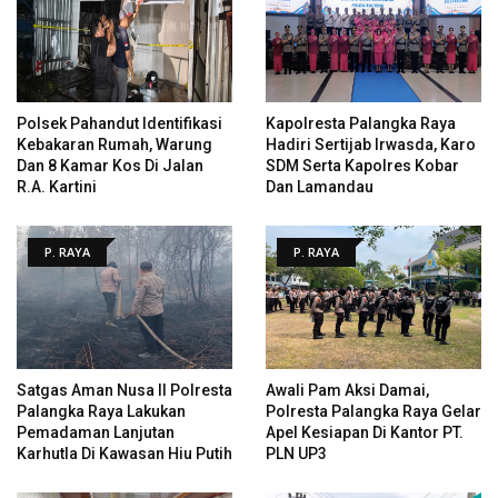
Polsek Pahandut Identifikasi
Kapolresta Palangka Raya
Kebakaran Rumah, Warung
Hadiri Sertijab Irwasda, Karo
Dan 8 Kamar Kos Di Jalan
SDM Serta Kapolres Kobar
R.A. Kartini
Dan Lamandau
P. RAYA
P. RAYA
Satgas Aman Nusa II Polresta
Awali Pam Aksi Damai,
Palangka Raya Lakukan
Polresta Palangka Raya Gelar
Pemadaman Lanjutan
Apel Kesiapan Di Kantor PT.
Karhutla Di Kawasan Hiu Putih
PLN UP3