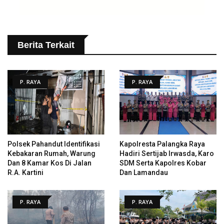
Berita Terkait
P. RAYA
P. RAYA
Polsek Pahandut Identifikasi
Kapolresta Palangka Raya
Kebakaran Rumah, Warung
Hadiri Sertijab Irwasda, Karo
Dan 8 Kamar Kos Di Jalan
SDM Serta Kapolres Kobar
R.A. Kartini
Dan Lamandau
P. RAYA
P. RAYA