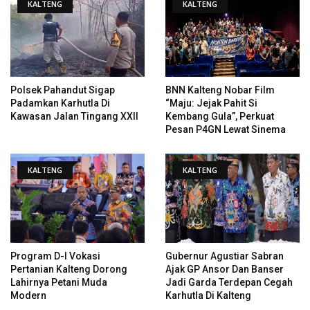
KALTENG
KALTENG
Polsek Pahandut Sigap
BNN Kalteng Nobar Film
Padamkan Karhutla Di
“Maju: Jejak Pahit Si
Kawasan Jalan Tingang XXII
Kembang Gula”, Perkuat
Pesan P4GN Lewat Sinema
KALTENG
KALTENG
Program D-I Vokasi
Gubernur Agustiar Sabran
Pertanian Kalteng Dorong
Ajak GP Ansor Dan Banser
Lahirnya Petani Muda
Jadi Garda Terdepan Cegah
Modern
Karhutla Di Kalteng