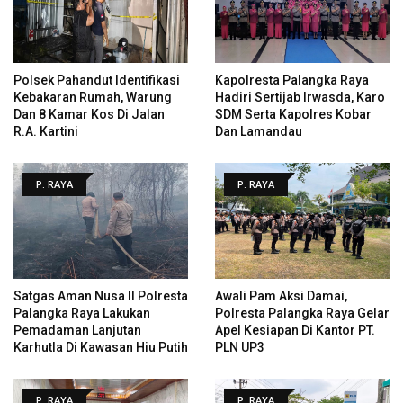
Polsek Pahandut Identifikasi
Kapolresta Palangka Raya
Kebakaran Rumah, Warung
Hadiri Sertijab Irwasda, Karo
Dan 8 Kamar Kos Di Jalan
SDM Serta Kapolres Kobar
R.A. Kartini
Dan Lamandau
P. RAYA
P. RAYA
Satgas Aman Nusa II Polresta
Awali Pam Aksi Damai,
Palangka Raya Lakukan
Polresta Palangka Raya Gelar
Pemadaman Lanjutan
Apel Kesiapan Di Kantor PT.
Karhutla Di Kawasan Hiu Putih
PLN UP3
P. RAYA
P. RAYA