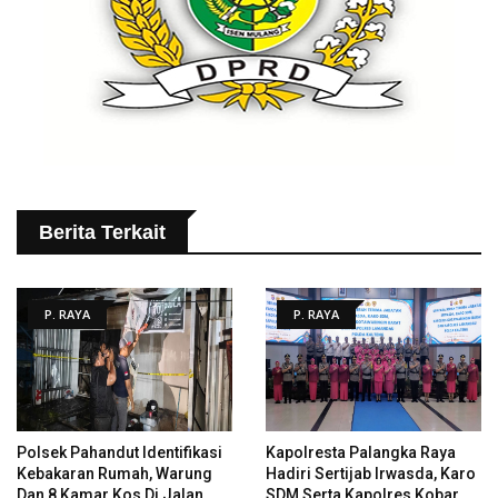
Berita Terkait
P. RAYA
P. RAYA
Polsek Pahandut Identifikasi
Kapolresta Palangka Raya
Kebakaran Rumah, Warung
Hadiri Sertijab Irwasda, Karo
Dan 8 Kamar Kos Di Jalan
SDM Serta Kapolres Kobar