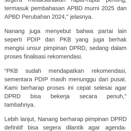
termasuk
pembahasan
APBD
murni
2025
dan
APBD Perubahan 2024,” jelasnya.
Nanang
juga
menyebut
bahwa
partai
lain
seperti
PDIP
dan
PKB
yang
juga
berhak
mengisi unsur pimpinan DPRD, sedang dalam
proses finalisasi rekomendasi.
“PKB
sudah
mendapatkan
rekomendasi,
sementara
PDIP
masih
menunggu
dari
pusat.
Kami berharap proses ini cepat selesai agar
DPRD bisa bekerja secara penuh,”
tambahnya.
Lebih
lanjut,
Nanang
berharap
pimpinan
DPRD
definitif
bisa
segera
dilantik
ag
ar
agenda-