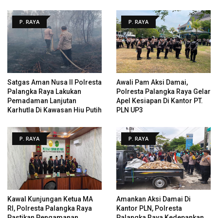
P. RAYA
P. RAYA
Satgas Aman Nusa II Polresta
Awali Pam Aksi Damai,
Palangka Raya Lakukan
Polresta Palangka Raya Gelar
Pemadaman Lanjutan
Apel Kesiapan Di Kantor PT.
Karhutla Di Kawasan Hiu Putih
PLN UP3
P. RAYA
P. RAYA
Kawal Kunjungan Ketua MA
Amankan Aksi Damai Di
RI, Polresta Palangka Raya
Kantor PLN, Polresta
Pastikan Pengamanan
Palangka Raya Kedepankan