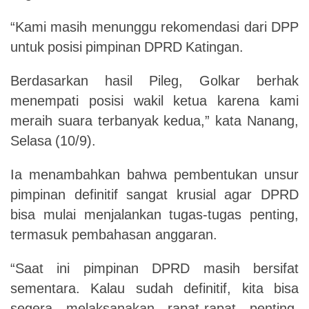
“Kami
masih
menunggu
rekomendasi
dari
DPP
untuk
posisi
pimpinan
DPRD
Katingan.
Berdasarkan
hasil
Pileg,
Golkar
berhak
menempati
posisi
wakil
ketua
karena
kami
meraih
suara
terbanyak
kedua,”
kata
Nanang,
Selasa
(10/9).
Ia menambahkan bahwa pembentukan unsur
pimpinan definitif sangat krusial agar DPRD
bisa mulai menjalankan tugas-tugas penting,
termasuk pembahasan anggaran.
“Saat
ini
pimpinan
DPRD
masih
bersifat
sementara.
Kalau
sudah
definitif,
kita
bisa
segera
melaksanakan
rapat-rapat
penting,