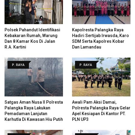
Polsek Pahandut Identifikasi
Kapolresta Palangka Raya
Kebakaran Rumah, Warung
Hadiri Sertijab Irwasda, Karo
Dan 8 Kamar Kos Di Jalan
SDM Serta Kapolres Kobar
R.A. Kartini
Dan Lamandau
P. RAYA
P. RAYA
Satgas Aman Nusa II Polresta
Awali Pam Aksi Damai,
Palangka Raya Lakukan
Polresta Palangka Raya Gelar
Pemadaman Lanjutan
Apel Kesiapan Di Kantor PT.
Karhutla Di Kawasan Hiu Putih
PLN UP3