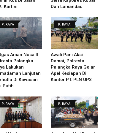
mar Kos Di Jalan
Serta Kapolres Kobar
A. Kartini
Dan Lamandau
P. RAYA
P. RAYA
tgas Aman Nusa II
Awali Pam Aksi
lresta Palangka
Damai, Polresta
ya Lakukan
Palangka Raya Gelar
madaman Lanjutan
Apel Kesiapan Di
rhutla Di Kawasan
Kantor PT. PLN UP3
u Putih
P. RAYA
P. RAYA