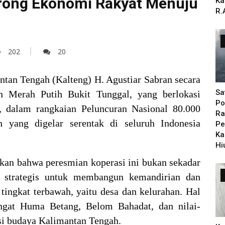
orong Ekonomi Rakyat Menuju
Ka
R.
202
20
tan Tengah (Kalteng) H. Agustiar Sabran secara
Sa
n Merah Putih Bukit Tunggal, yang berlokasi
Po
, dalam rangkaian Peluncuran Nasional 80.000
Ra
 yang digelar serentak di seluruh Indonesia
Pe
Ka
Hi
an bahwa peresmian koperasi ini bukan sekadar
h strategis untuk membangun kemandirian dan
tingkat terbawah, yaitu desa dan kelurahan. Hal
angat Huma Betang, Belom Bahadat, dan nilai-
si budaya Kalimantan Tengah.