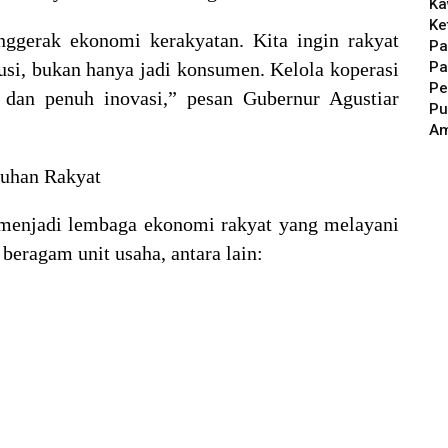
Ka
Ke
nggerak ekonomi kerakyatan. Kita ingin rakyat
Pa
Pa
ibusi, bukan hanya jadi konsumen. Kelola koperasi
Pe
, dan penuh inovasi,” pesan Gubernur Agustiar
Pu
A
uhan Rakyat
 menjadi lembaga ekonomi rakyat yang melayani
beragam unit usaha, antara lain: