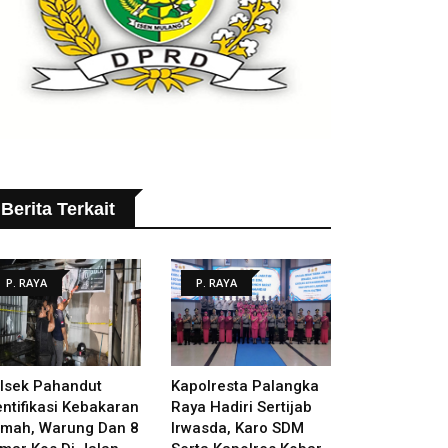
Berita Terkait
P. RAYA
P. RAYA
lsek Pahandut
Kapolresta Palangka
entifikasi Kebakaran
Raya Hadiri Sertijab
mah, Warung Dan 8
Irwasda, Karo SDM