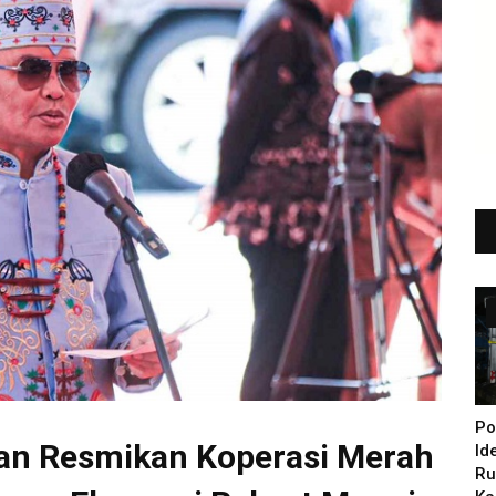
Po
ran Resmikan Koperasi Merah
Id
Ru