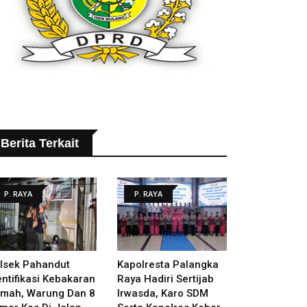
Berita Terkait
P. RAYA
P. RAYA
lsek Pahandut
Kapolresta Palangka
entifikasi Kebakaran
Raya Hadiri Sertijab
mah, Warung Dan 8
Irwasda, Karo SDM