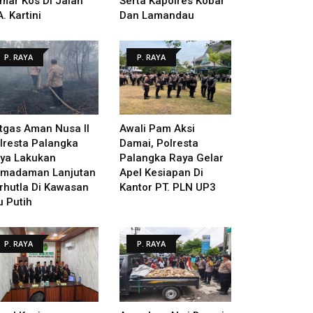
mar Kos Di Jalan
Serta Kapolres Kobar
A. Kartini
Dan Lamandau
P. RAYA
P. RAYA
tgas Aman Nusa II
Awali Pam Aksi
lresta Palangka
Damai, Polresta
ya Lakukan
Palangka Raya Gelar
madaman Lanjutan
Apel Kesiapan Di
rhutla Di Kawasan
Kantor PT. PLN UP3
u Putih
P. RAYA
P. RAYA