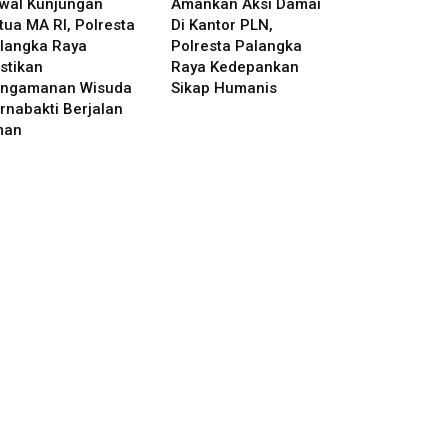
wal Kunjungan
Amankan Aksi Damai
tua MA RI, Polresta
Di Kantor PLN,
langka Raya
Polresta Palangka
stikan
Raya Kedepankan
ngamanan Wisuda
Sikap Humanis
rnabakti Berjalan
man