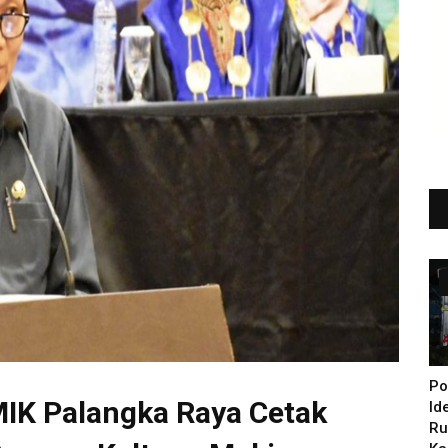
Po
IK Palangka Raya Cetak
Id
Ru