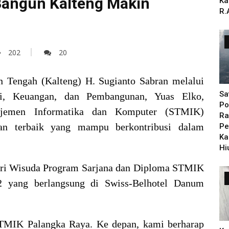
Bangun Kalteng Makin
Ka
R.
202
20
 Tengah (Kalteng) H. Sugianto Sabran melalui
Sa
i, Keuangan, dan Pembangunan, Yuas Elko,
Po
ajemen Informatika dan Komputer (STMIK)
Ra
an terbaik yang mampu berkontribusi dalam
Pe
Ka
Hi
diri Wisuda Program Sarjana dan Diploma STMIK
 yang berlangsung di Swiss-Belhotel Danum
TMIK Palangka Raya. Ke depan, kami berharap