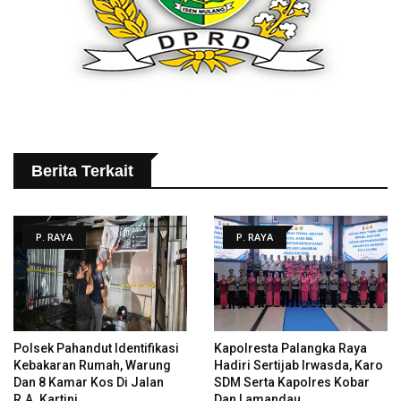
Berita Terkait
P. RAYA
P. RAYA
Polsek Pahandut Identifikasi
Kapolresta Palangka Raya
Kebakaran Rumah, Warung
Hadiri Sertijab Irwasda, Karo
Dan 8 Kamar Kos Di Jalan
SDM Serta Kapolres Kobar
R.A. Kartini
Dan Lamandau