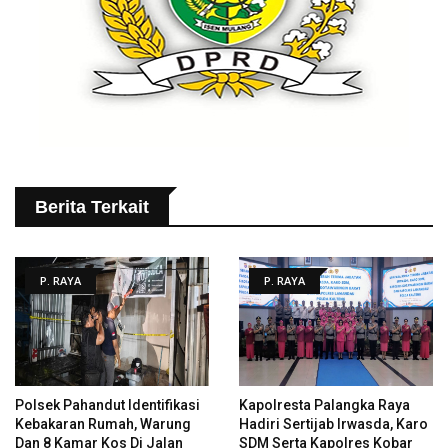
Berita Terkait
P. RAYA
P. RAYA
Polsek Pahandut Identifikasi
Kapolresta Palangka Raya
Kebakaran Rumah, Warung
Hadiri Sertijab Irwasda, Karo
Dan 8 Kamar Kos Di Jalan
SDM Serta Kapolres Kobar