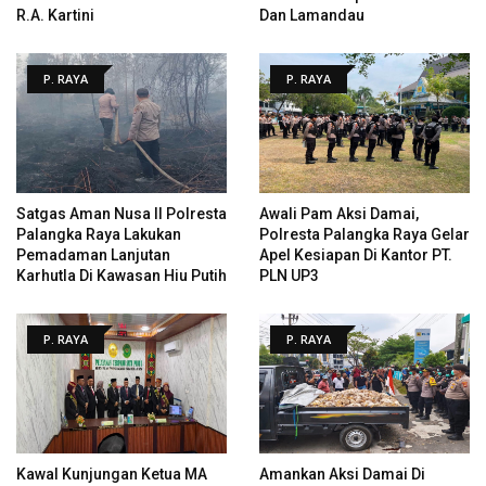
R.A. Kartini
Dan Lamandau
P. RAYA
P. RAYA
Satgas Aman Nusa II Polresta
Awali Pam Aksi Damai,
Palangka Raya Lakukan
Polresta Palangka Raya Gelar
Pemadaman Lanjutan
Apel Kesiapan Di Kantor PT.
Karhutla Di Kawasan Hiu Putih
PLN UP3
P. RAYA
P. RAYA
Kawal Kunjungan Ketua MA
Amankan Aksi Damai Di